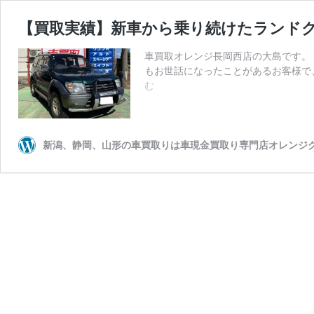
【買取実績】新車から乗り続けたランド
車買取オレンジ長岡西店の大島です。
もお世話になったことがあるお客様で
【買
む
取
実
績】
新
新潟、静岡、山形の車買取りは車現金買取り専門店オレンジ
車
か
ら
乗
り
続
け
た
ラ
ン
ド