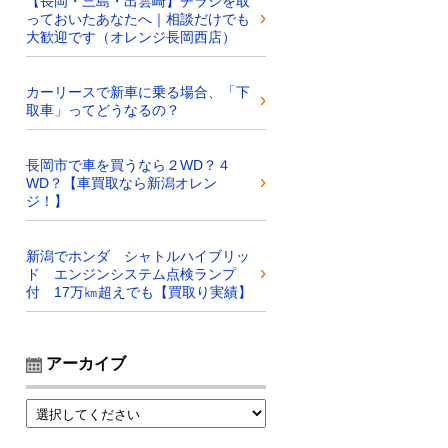
【長岡・三島・出雲崎】チラシを取
っておいたあなたへ｜相談だけでも
大歓迎です（オレンジ長岡西店）
カーリースで新車に乗る場合、「下
取車」ってどうなるの？
長岡市で車を買うなら２WD？４
WD？【車買取なら新潟オレン
ジ！】
新潟でホンダ シャトルハイブリッ
ド エンジンシステム点検ランプ
付 17万㎞超えでも【買取り実績】
アーカイブ