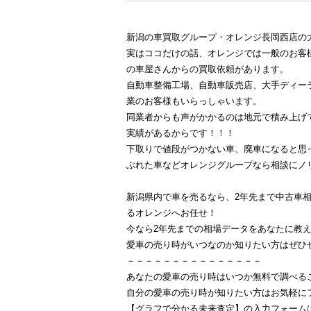
新潟の車買取グループ・オレンジ長岡西店の
実はココだけの話、オレンジでは一般のお客
の車屋さんからの買取依頼があります。
自動車整備工場、自動車販売店、大手ディーラ
業のお客様もいらっしゃいます。
同業者からも声がかかるのは地元で積み上げて
実績があるからです！！！
下取りで値段がつかない車、廃車になると思
ぶれた車などオレンジグループなら相談にノ
新潟県内で車を売るなら、2年先まで中古車
るオレンジへお任せ！
今なら2年先までの相場データをあなたに教
愛車の売り時がいつなのか知りたい方はぜひ
－－－－－－－－－－－－－－－
あなたの愛車の売り時はいつか無料で調べる
自分の愛車の売り時が知りたい方はお気軽にフォ
【グラフで分かる未来査定】の入力フォーム