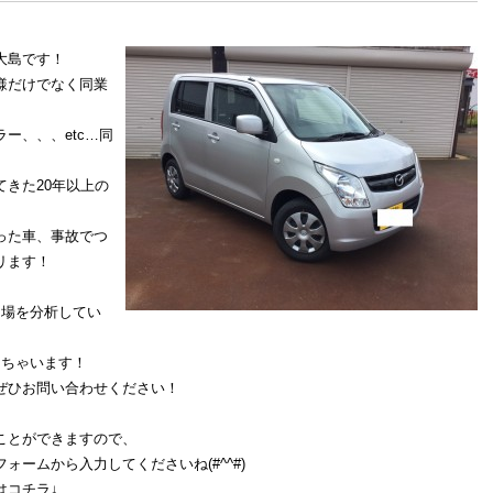
大島です！
様だけでなく同業
ー、、、etc…同
きた20年以上の
った車、事故でつ
リます！
相場を分析してい
えちゃいます！
ぜひお問い合わせください！
ことができますので、
ームから入力してくださいね(#^^#)
はコチラ↓