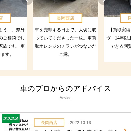
店
長岡西店
よう…。県外
車を売却する日まで、大切に取
【買取実績
のご相談でし
っていてくださった一枚。車買
ヴ 14年以
家族でも、車
取オレンジのチラシがつないだ
できる阿
きます。
ご縁。
車のプロからのアドバイス
Advice
長岡西店
2022.10.16