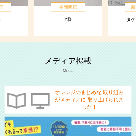
店
長岡西店
新
様
Y様
タケ
メディア掲載
Media
オレンジのまじめな
取り組み
がメディアに
取り上げられま
した！