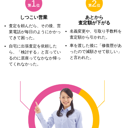
1
2
第
位
第
位
しつこい営業
あとから
査定額が下がる
査定を頼んだら、その後、営
名義変更や、引取り手数料を
業電話が毎日のようにかかっ
査定額から引かれた。
てきて困った。
車を渡した後に「修復歴があ
自宅に出張査定を依頼した
ったので減額させて欲しい」
ら、「検討する」と言ってい
と言われた。
るのに居座ってなかなか帰っ
てくれなかった。