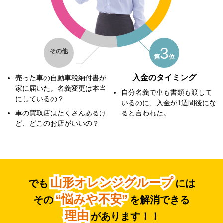
3
その他
第
位
入金のタイミング
売った車の自動車税納付書が
家に届いた。名義変更は本当
自分名義で車も書類も渡して
にしているの？
いるのに、入金が1週間後にな
車の買取店はたくさんあるけ
ると言われた。
ど、どこのお店がいいの？
山形オレンジグループ
でも
には
“悩みや不安”
その
を解消できる
理由
があります！！