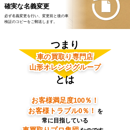
確実な名義変更
必ず名義変更を行い、変更前と後の車
検証の
コピーをご郵送します。
つまり
車の買取り専門店
山形オレンジグループ
とは
お客様満足度100％！
お客様トラブル0％！
を
常に目指している
車買取りプロ集団