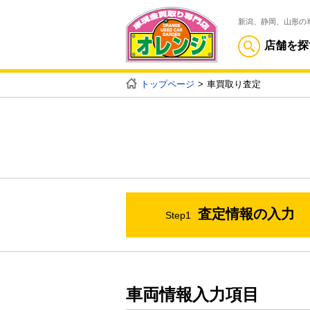
新潟、静岡、山形の
店舗を探
トップページ
車買取り査定
査定情報の入力
Step1
車両情報入力項目