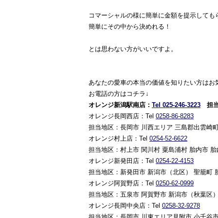
コマーシャルの様に簡単に金額を提示しても
簡単にその中から決めれる！
とは思わない方がいいですよ。
あなたの愛車の本当の価値を知りたい方はお
お電話の方はコチラ↓
オレンジ新潟駅南店：
Tel 025-246-3223
担当
オレンジ長岡西店：Tel
0258-86-8283
担当地区：長岡市 川西エリア 三島郡出雲崎町 
オレンジ村上店：Tel
0254-52-6622
担当地区：村上市 関川村 粟島浦村 胎内市 
オレンジ新発田店：Tel
0254-22-4153
担当地区：新発田市 新潟市（北区） 聖籠町 
オレンジ阿賀野店：Tel
0250-62-0999
担当地区：五泉市 阿賀野市 新潟市（秋葉区）
オレンジ長岡中央店：Tel
0258-32-9278
担当地区：長岡市 川東エリア見附市 小千谷市