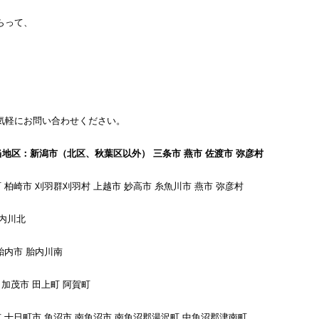
らって、
気軽にお問い合わせください。
地区：新潟市（北区、秋葉区以外） 三条市 燕市 佐渡市 弥彦村
柏崎市 刈羽群刈羽村 上越市 妙高市 糸魚川市 燕市 弥彦村
胎内川北
胎内市 胎内川南
加茂市 田上町 阿賀町
 十日町市 魚沼市 南魚沼市 南魚沼郡湯沢町 中魚沼郡津南町