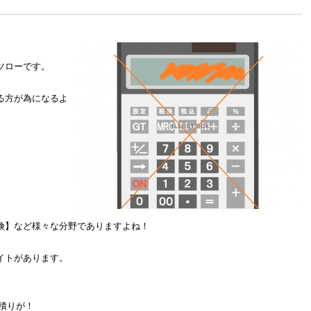
ツローです。
る方が為になるよ
。
険】など様々な分野でありますよね！
イトがあります。
積りが！