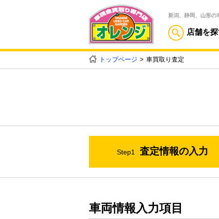
新潟、静岡、山形の
店舗を探
トップページ
車買取り査定
査定情報の入力
Step1
車両情報入力項目