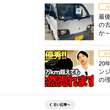
長
最
の
か
新
2
ン
の
古い記事へ