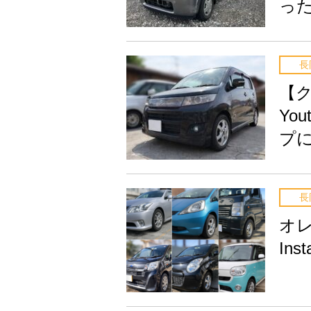
っ
長
【
Yo
プ
長
オ
In