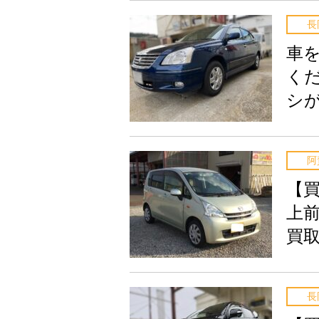
長
車
く
シ
阿
【
上
買
長