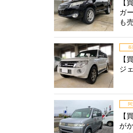
【
ガ
も
長
【
ジ
阿
【
が