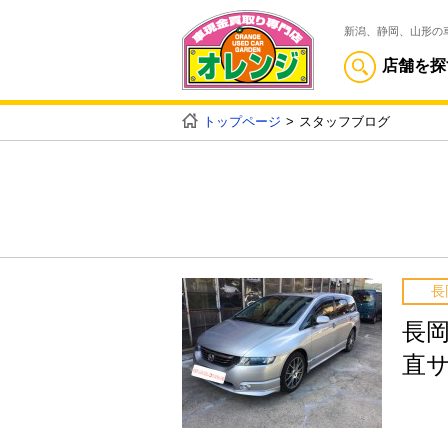
新潟、静岡、山形の
店舗を探
トップページ
スタッフブログ
長
長
直