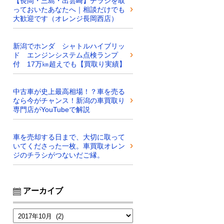
【長岡・三島・出雲崎】チラシを取
っておいたあなたへ｜相談だけでも
大歓迎です（オレンジ長岡西店）
新潟でホンダ シャトルハイブリッ
ド エンジンシステム点検ランプ
付 17万㎞超えでも【買取り実績】
中古車が史上最高相場！？車を売る
なら今がチャンス！新潟の車買取り
専門店がYouTubeで解説
車を売却する日まで、大切に取って
いてくださった一枚。車買取オレン
ジのチラシがつないだご縁。
アーカイブ