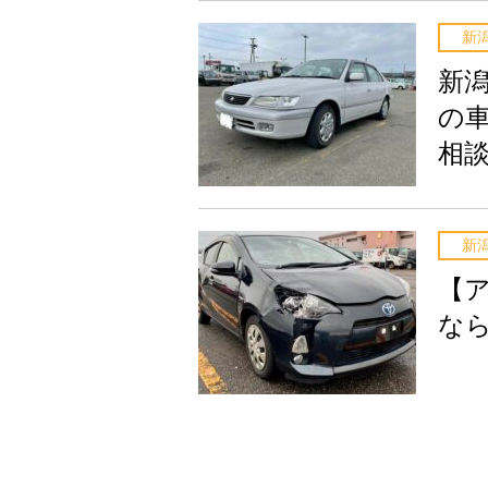
新
新
の
相
新
【
な