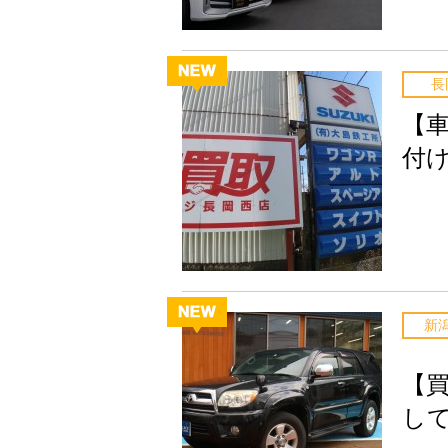
長
【
付
新
【
し