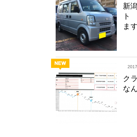
新
ト
ま
2017
ク
な