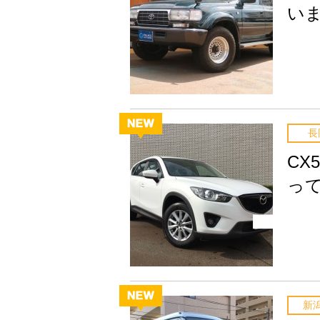
い
長
C
っ
新