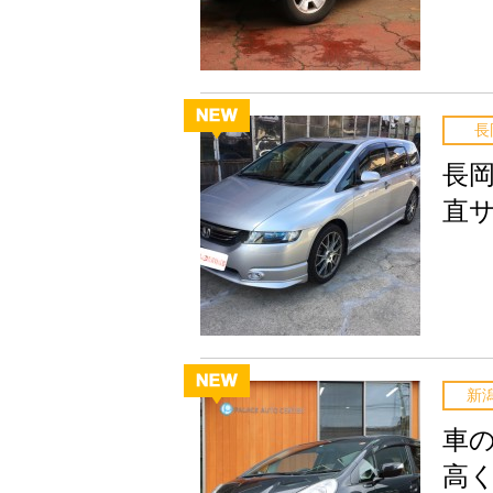
長
長
直
新
車
高