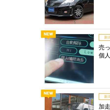
新
売
個
新
加